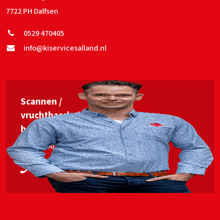
7722 PH Dalfsen
0529 470405
info@kiservicesalland.nl
Scannen /
vruchtbaarheids­
begeleiding
Jan van Ankum
06 53563448