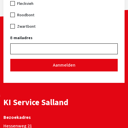
Fleckvieh
Roodbont
Zwartbont
E-mailadres
Aanmelden
KI Service Salland
Bezoekadres
Hessenweg 21