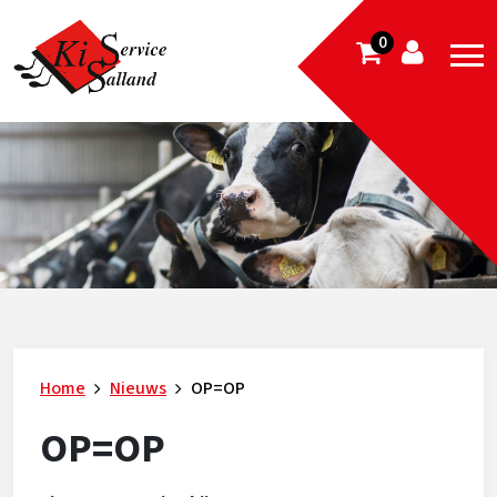
0
Home
Nieuws
OP=OP
OP=OP