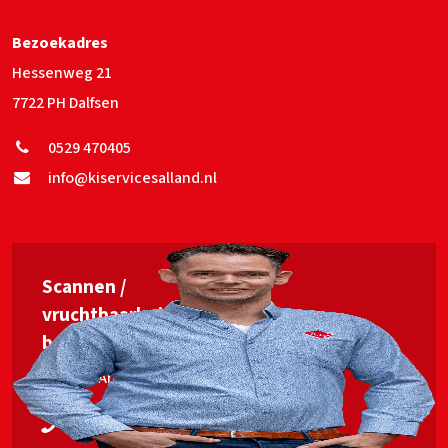
Bezoekadres
Hessenweg 21
7722 PH Dalfsen
0529 470405
info@kiservicesalland.nl
Scannen /
vruchtbaarheids­
begeleiding
Jan van Ankum
06 53563448