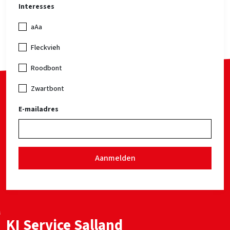
Interesses
aAa
Fleckvieh
Roodbont
Zwartbont
E-mailadres
Aanmelden
KI Service Salland