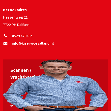
Bezoekadres
Hessenweg 21
7722 PH Dalfsen
0529 470405
info@kiservicesalland.nl
Scannen /
vruchtbaarheids­
begeleiding
Jan van Ankum
06 53563448