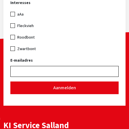
Interesses
aAa
Fleckvieh
Roodbont
Zwartbont
E-mailadres
Aanmelden
KI Service Salland