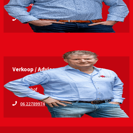
Jan van Ankum
06 53563448
Verkoop / Advies
Erwin Elshof
06 22789974