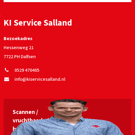
KI Service Salland
Bezoekadres
Hessenweg 21
7722 PH Dalfsen
0529 470405
info@kiservicesalland.nl
Scannen /
vruchtbaarheids­
begeleiding