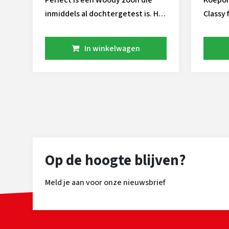
Perfect is een Woody zoon die
Koepon
inmiddels al dochtergetest is. Hij
Classy 
komt uit de Pietje 52 familie, deze
afgele
koe heeft een rijk imperium aan
Marpon
In winkelwagen
nakomelingen in de nederlandse
eerste
veestapel. Onder andere de
sterke
bekende Potter P. Perfect kan
benen 
kracht toevoegen aan uw
Daarna
veestapel, daarnaast is hij
gehalt
voorzien van een aAa 345 code.
waar d
staat.
Op de hoogte blijven?
Meld je aan voor onze nieuwsbrief