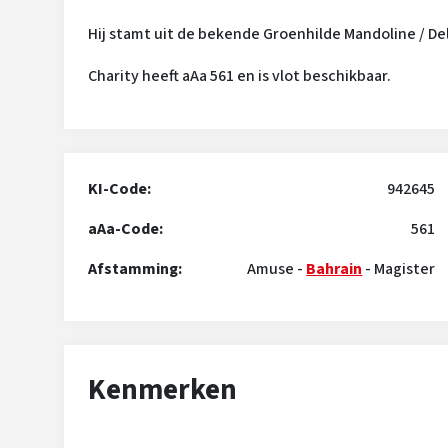
Hij stamt uit de bekende Groenhilde Mandoline / De
Charity heeft aAa 561 en is vlot beschikbaar.
KI-Code:
942645
aAa-Code:
561
Afstamming:
Amuse
-
Bahrain
-
Magister
Kenmerken