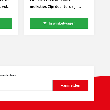
Circus P is een hoonloze
s volop
melkstier. ZIjn dochters zijn
krachtig en dus in staat om veel
te produceren. De uiers zijn zeer
In winkelwagen
geschikt voor robot melken, hij
past prima op koeien met te
nauwe achterspenen. Circus P
geeft krommere benen.
-mailadres
Aanmelden