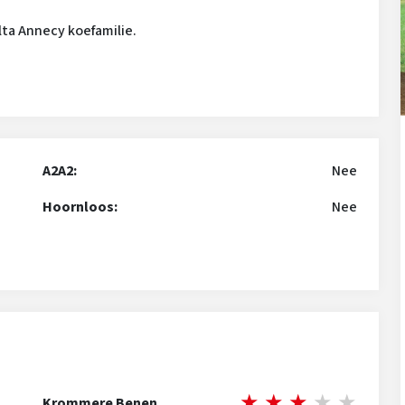
lta Annecy koefamilie.
A2A2:
Nee
Hoornloos:
Nee
★
★
★
★
★
Krommere Benen