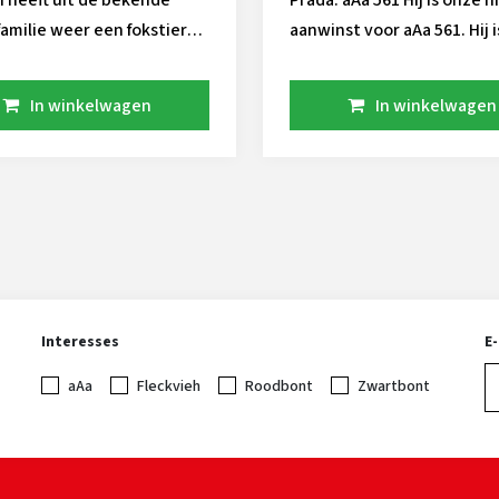
 heeft uit de bekende
Prada: aAa 561 Hij is onze nieuwe
familie weer een fokstier
aanwinst voor aAa 561. Hij i
verd. De Martin zoon
inzetbaar door zijn frisse
 maakt indruk met zijn
bloedvoering. Daarnaast is deze
In winkelwagen
In winkelwagen
 fokstierdochters. De
A2A2 BB stier ook gesext
 vaarzen hebben kromme
beschikbaar! Prada staat in de
en zijn goed ontwikkeld.
USA op bijna 3000 GTPI!
ast geven ze beste
en, dit is ook een kenmerk
e koefamilie om bekend
Interesses
E
aAa
Fleckvieh
Roodbont
Zwartbont