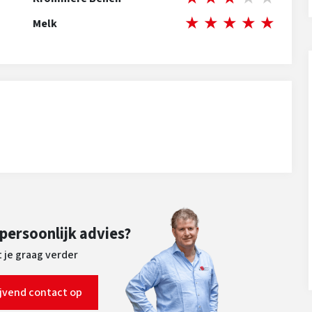
★
★
★
★
★
Melk
 persoonlijk advies?
 je graag verder
ijvend contact op