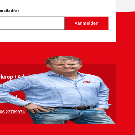
in deze tijd uitzonderlijk is.
-mailadres
Solocup Red vererft een
Aanmelden
uitstekende melkproductie en
scoort daarnaast hoog op
levensduur met een PL van 3.6.
Op het gebied van
dochtervruchtbaarheid zet hij
een nieuwe standaard binnen het
roodbontsegment, met een
koop / Advies
indrukwekkende +2.2 voor CCR.
Zijn exterieur is uitstekend in
in Elshof
balans en geeft een krachtig,
uniform totaalbeeld. Solocup Red
06 22789974
vererft mooi hellende kruizen en
de gewenste beenstructuur met
iets meer kromming. Ook op