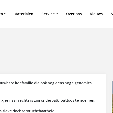
en
Materialen
Service
Over ons
Nieuws
S
trouwbare koefamilie die ook nog eens hoge genomics
alkjes naar rechts is zijn onderbalk foutloos te noemen.
positieve dochtervruchtbaarheid.