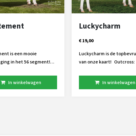
itement
Luckycharm
€ 19,00
ment is een mooie
Luckycharm is de topbevr
ging in het 56 segment!
van onze kaart! Outcross: zelfs
opper heeft een aantal
binnen de USA genetica
 kwaliteiten in huis. Zeer
In winkelwagen
In winkelwagen
levensduur in combinatie
ldoende melk en dikke
t zijn de
rs prima geschikt voor
. We zijn blij dat hij
a 564 een speciale en veel
gde code heeft gekregen.