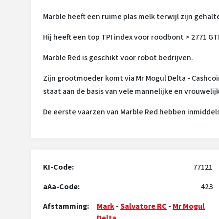
Marble heeft een ruime plas melk terwijl zijn gehal
Hij heeft een top TPI index voor roodbont > 2771 GT
Marble Red is geschikt voor robot bedrijven.
Zijn grootmoeder komt via Mr Mogul Delta - Cashcoi
staat aan de basis van vele mannelijke en vrouweli
De eerste vaarzen van Marble Red hebben inmiddels g
KI-Code:
77121
aAa-Code:
423
Afstamming:
Mark
-
Salvatore RC
-
Mr Mogul
Delta