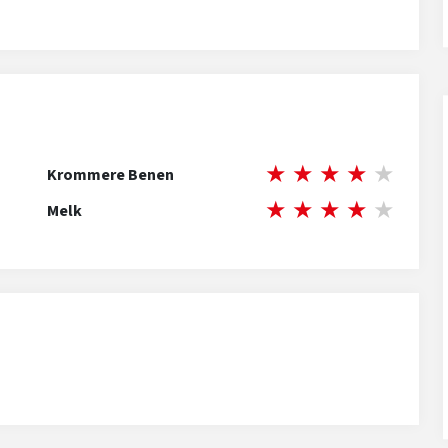
★
★
★
★
★
Krommere Benen
★
★
★
★
★
Melk