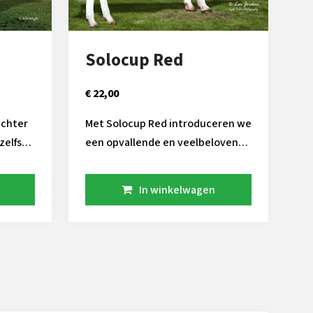
Solocup Red
€ 22,00
uchter
Met Solocup Red introduceren we
een opvallende en veelbelovende
melkstier. Deze stier beschikt
over een outcross genenpakket
In winkelwagen
en combineert bloedlijnen van de
toonaangevende stieren
Gameday en Captain – twee van
de meest besproken namen van
het afgelopen jaar. Zijn moeder is
bijzonder waardevol: zij heeft
maar liefst vijf zonen bij de KI, wat