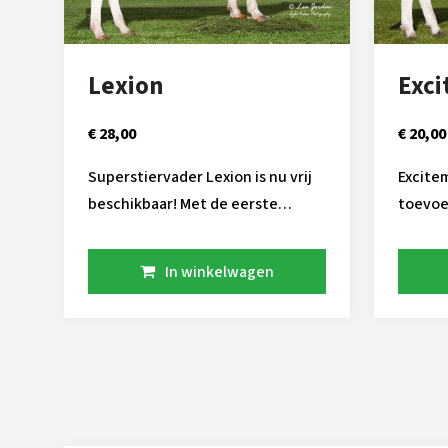
Lexion
Exc
€ 28,00
€ 20,00
Superstiervader Lexion is nu vrij
Excite
beschikbaar! Met de eerste
toevoe
nakomelingen getest boven 3500
Deze t
GTPI bevestigd Peak Lexion zijn
speciale
In winkelwagen
fokkracht. De zoon van de
goede 
veelgebruikte Axford laat zien
met vo
een breed scala aan kwaliteiten
gehalten. Daarnaas
te bezitten, waaronder: Beste
dochte
gehalten Brede kruizen Hoge
robot bedrijven
levensduur Stammend uit de
met aA
vermaarde Durham dochter Lila Z
benodi