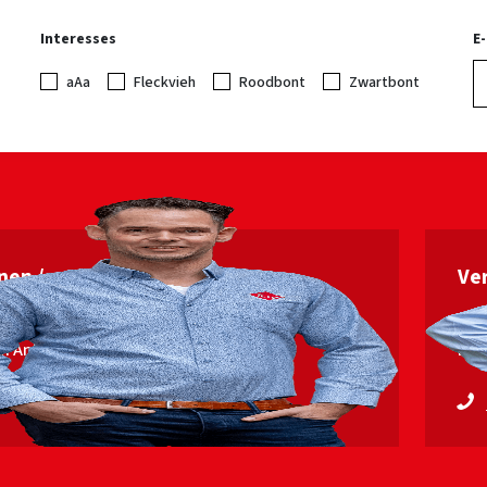
Interesses
E
aAa
Fleckvieh
Roodbont
Zwartbont
nen / vruchtbaarheids­
Ver
leiding
an Ankum
Erw
 53563448