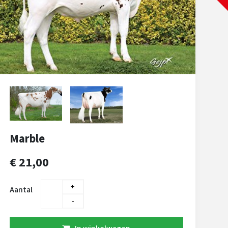
Marble
€ 21,00
+
Aantal
-