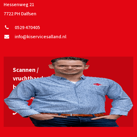
Hessenweg 21
7722 PH Dalfsen
0529 470405
info@kiservicesalland.nl
Scannen /
vruchtbaarheids­
begeleiding
Jan van Ankum
06 53563448