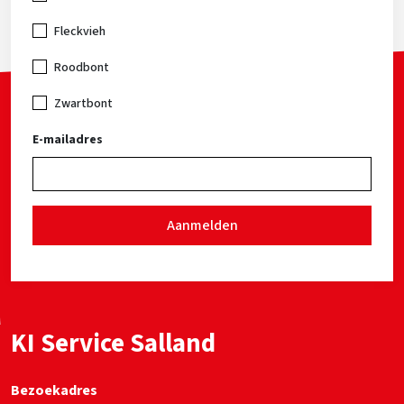
Fleckvieh
Roodbont
Zwartbont
E-mailadres
Aanmelden
KI Service Salland
Bezoekadres