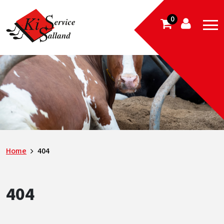
0
Home
404
404