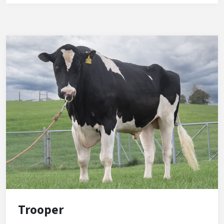
stier op de nederlandse veestapel. Met +3 is
Phenomenon een super bevruchter!
Trooper