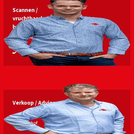
Scannen /
vruchtbaarheids­
begeleiding
Jan van Ankum
06 53563448
Verkoop / Advies
Erwin Elshof