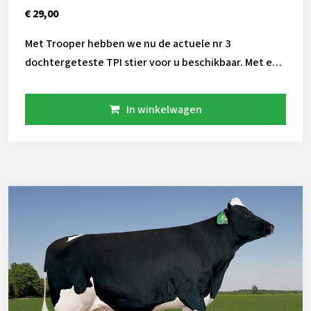
€ 29,00
Met Trooper hebben we nu de actuele nr 3
dochtergeteste TPI stier voor u beschikbaar. Met een
pedigree van gelouterde fokstieren (Renegade,
Legendary en Josuper) uit de bekende Mirror familie,
In winkelwagen
geeft hij veel betrouwbaarheid. Zijn index bestaat uit
een beste hoeveelheid melk met zeer goede
gehalten, dit brengt hem tot bijna 200 pound
vet/eiwit. Trooper is de vader van mega stiervader
Sheepster. Hiermee krijgt hij veel invloed in het
holstein ras. Trooper past het best op een fragiele
koe die teveel melk geeft. Er is een wachtlijst voor
het sperma van Trooper!