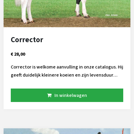
Corrector
€ 28,00
Corrector is welkome aanvulling in onze catalogus. Hij
geeft duidelijk kleinere koeien en zijn levensduur
index laat ruim 800 dagen zien. Ook is hij geschikt
voor gebruik op pinken. Zijn USA cijfers laten zien dat
In winkelwagen
deze parallel loopt met zijn NL index. Gezonde koeien
die tegen een stootje kunnen en zich makkelijk laten
melken in de robot. Voor de aAa gebruikers is hij
wellicht interessant met 135 als code waarmee hij is
geanalyseerd.