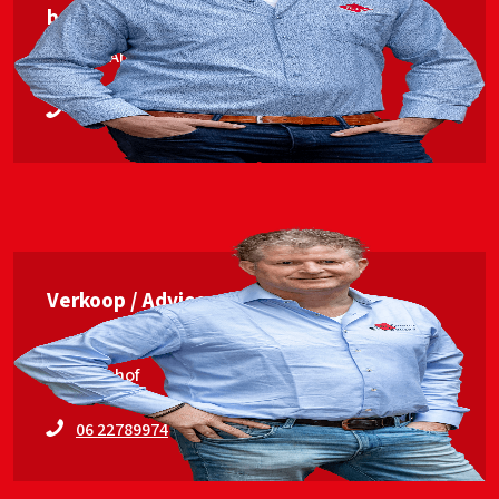
begeleiding
Jan van Ankum
06 53563448
Verkoop / Advies
Erwin Elshof
06 22789974