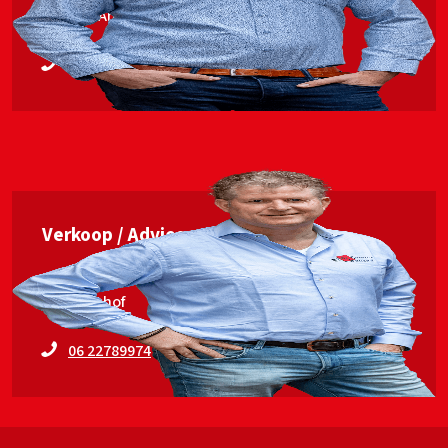
Jan van Ankum
06 53563448
Verkoop / Advies
Erwin Elshof
06 22789974