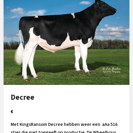
Decree
€
Met KingsRansom Decree hebben weer een aAa 516
stier die niet toegeeft op productie. De Wheelhouse