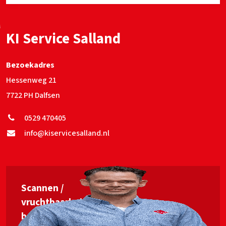
KI Service Salland
Bezoekadres
Hessenweg 21
7722 PH Dalfsen
0529 470405
info@kiservicesalland.nl
Scannen /
vruchtbaarheids­
begeleiding