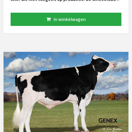
zoon heeft een sterke pedigree met een groep
excellente dieren in zijn pedigree. Hij valt ook op door
In winkelwagen
hoge levensduur en laag celgetal in combinatie met
een gepaste hoogtemaat. DECREE IS ALLEEN GESEXT
BESCHIKBAAR