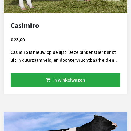
Casimiro
€ 23,00
Casimiro is nieuw op de lijst. Deze pinkenstier blinkt
uit in duurzaamheid, en dochtervruchtbaarheid en
weet dat te combineren met best exterieur. Met
name de beperkte hoogtemaat en uierkenmerken
In winkelwagen
springen in het oog. Dit alles resulteert in een zeer
hoge 3250 GTPI. Er moet wel rekening gehouden
worden met de erfelijke afwijking MW, waarvan
CASIMIRO drager is.