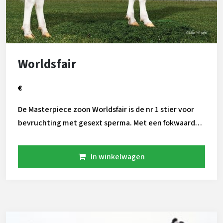
Worldsfair
€
De Masterpiece zoon Worldsfair is de nr 1 stier voor
bevruchting met gesext sperma. Met een fokwaarde
van 106 voor het unieke PregCheck+ cijfer is hij de
best bevruchtende stier met gesext sperma. Zijn
In winkelwagen
allround fokwaarden bevatten hoge cijfers voor o.a
vet, melk en gezondheid. Wil je drachten van gesext
sperma? Gebruik nu Worldsfair!