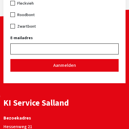
Fleckvieh
Roodbont
Zwartbont
E-mailadres
Aanmelden
KI Service Salland
Bezoekadres
Hessenweg 21