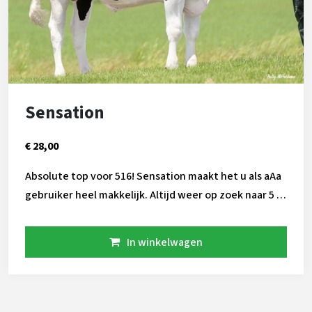
Sensation
€ 28,00
Absolute top voor 516! Sensation maakt het u als aAa
gebruiker heel makkelijk. Altijd weer op zoek naar 5 of
1 of 6? Sensation heeft 516 met productie, met
gezondheid en met exterieur. Neem daarnaast zijn
In winkelwagen
makkelijke bloedvoering en robot geschiktheid, dan
is uw keuze snel gemaakt!