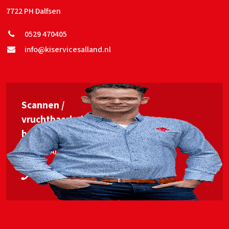
7722 PH Dalfsen
0529 470405
info@kiservicesalland.nl
Scannen /
vruchtbaarheids­
begeleiding
Jan van Ankum
06 53563448