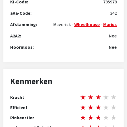
KI-Code:
785978
aAa-Code:
342
Afstamming:
Maverick
-
Wheelhouse
-
Marius
A2A2:
Nee
Hoornloos:
Nee
Kenmerken
★
★
★
★
★
Kracht
★
★
★
★
★
Efficient
★
★
★
★
★
Pinkenstier