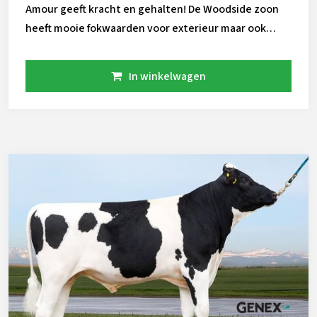
Amour geeft kracht en gehalten! De Woodside zoon
heeft mooie fokwaarden voor exterieur maar ook
zeker voor gezondheid. Ruim boven de 6 voor PL
(levensduur) en ook een extreem laag celgetal van
In winkelwagen
2.52 SCS, dit is uniek te noemen. Met dikke gehalten
en een acceptabele hoeveelheid melk gaan de Amour
dochters u niet teleurstellen.