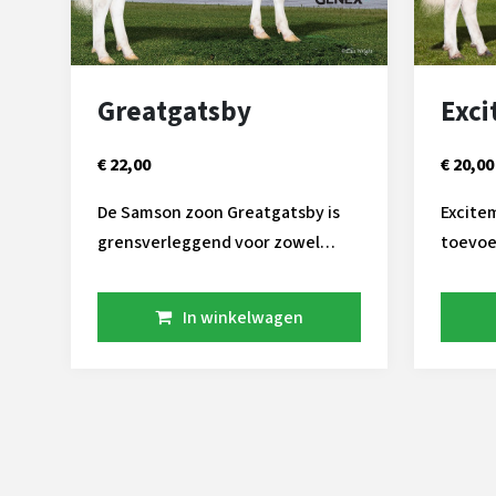
Greatgatsby
Exc
€ 22,00
€ 20,00
De Samson zoon Greatgatsby is
Excite
grensverleggend voor zowel
toevoe
productie als gezondheid. De
Deze t
dochters van Greatgatsby zijn
speciale
In winkelwagen
zeer efficient te noemen.Dit door
goede 
hun kleinere lichaamsbouw en
met vo
daardoor hoge fokwarrden voor
gehalten. Daarnaas
Feed Save. Ook blijven ze lang
dochte
lopen, de fokwaarden voor PL en
robot bedrijven
CCR zijn zeer goed te noemen.
met aA