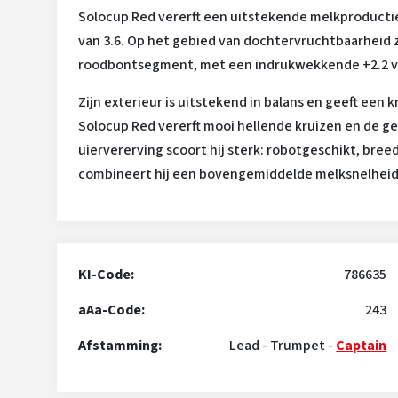
Solocup Red vererft een uitstekende melkproducti
van 3.6. Op het gebied van dochtervruchtbaarheid 
roodbontsegment, met een indrukwekkende +2.2 v
Zijn exterieur is uitstekend in balans en geeft een 
Solocup Red vererft mooi hellende kruizen en de 
uiervererving scoort hij sterk: robotgeschikt, bre
combineert hij een bovengemiddelde melksnelheid
KI-Code:
786635
aAa-Code:
243
Afstamming:
Lead
-
Trumpet
-
Captain