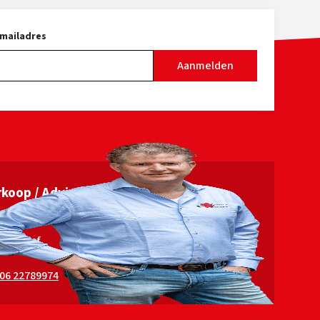
melkcontrole. Magicmoola komt
uit een diepe USA koefamilie. Als
-mailadres
extra heeft hij nog de BR+ /
Aanmelden
Telstar factor. Magicmoola is een
beste bevruchter!
koop / Advies
in Elshof
06 22789974