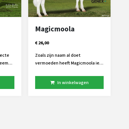
Magicmoola
€ 26,00
recte
Zoals zijn naam al doet
Vreemd
vermoeden heeft Magicmoola iets
magisch. ZIjn extra goede
ft deze
fokwaarden voor levensduur( PL)
In winkelwagen
heden.
en laag celgetal maken hem
bot
gewild op bedrijven die
probleemloos willen produceren.
Daarnaast heeft ook nog eens de
productie kwaliteiten om zijn
dochters te laten toppen aan de