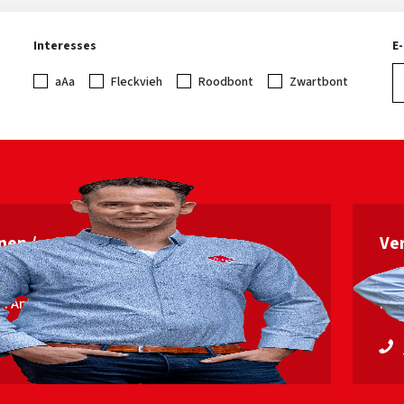
gde code heeft gekregen.
Interesses
E
aAa
Fleckvieh
Roodbont
Zwartbont
nen / vruchtbaarheids­
Ver
leiding
an Ankum
Erw
 53563448