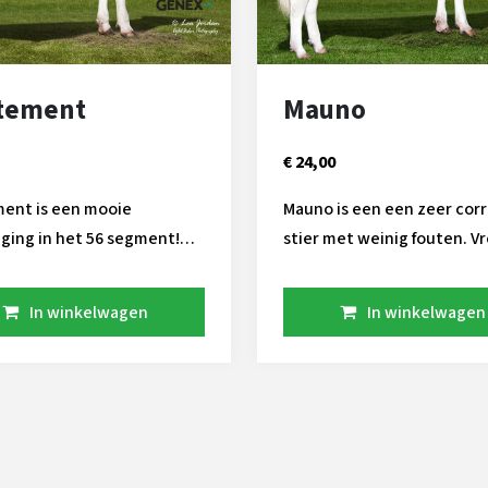
itement
Mauno
€ 24,00
ment is een mooie
Mauno is een een zeer cor
ging in het 56 segment!
stier met weinig fouten. 
opper heeft een aantal
bloed outcross voor de
 kwaliteiten in huis. Zeer
Nederlandse populatie gee
In winkelwagen
In winkelwagen
levensduur in combinatie
pinkenstier veel mogelijk
ldoende melk en dikke
Ook is hij geschikt voor ro
t zijn de
melkers.
rs prima geschikt voor
. We zijn blij dat hij
a 564 een speciale en veel