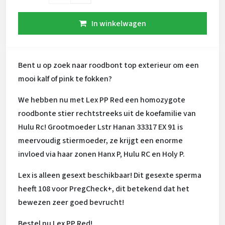
In winkelwagen
Bent u op zoek naar roodbont top exterieur om een
mooi kalf of pink te fokken?
We hebben nu met Lex PP Red een homozygote
roodbonte stier rechtstreeks uit de koefamilie van
Hulu Rc! Grootmoeder Lstr Hanan 33317 EX 91 is
meervoudig stiermoeder, ze krijgt een enorme
invloed via haar zonen Hanx P, Hulu RC en Holy P.
Lex is alleen gesext beschikbaar! Dit gesexte sperma
heeft 108 voor PregCheck+, dit betekend dat het
bewezen zeer goed bevrucht!
Bestel nu Lex PP Red!