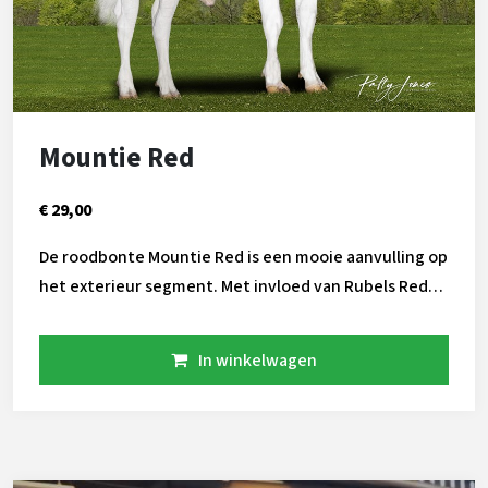
Mountie Red
€ 29,00
De roodbonte Mountie Red is een mooie aanvulling op
het exterieur segment. Met invloed van Rubels Red
aan zowel vaders als moederszijde heeft hij een
mooie combinatie van exterieur, gezondheid en
In winkelwagen
productie in zijn index. Uiers die zowel hoog als breed
zijn en brede kruizen die iets hellend zijn. Ook passen
de krommere benen op veel dieren. Met een beste
fokwaarde voor levensduur en een zeer laag celgetal