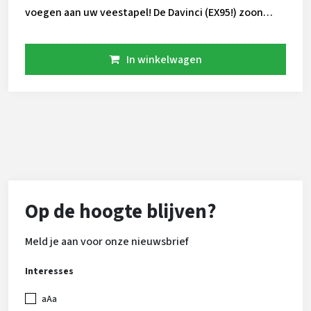
voegen aan uw veestapel! De Davinci (EX95!) zoon
stamt uit de bekende Barbie familie. Deze lijn
stempelt sinds jaar en dag, en levert continu goede
In winkelwagen
koeien en stieren. Met Davinci als vader zit er wat
vreemd bloed in zijn pedigree! Blackburn valt binnen
het segment op door zijn beste kruizen die zowel
hellend als zeer breed zijn. Ook vererft hij zeer goede
uiers en gezonde klauwen. Blackburn is zowel gesext
als conventioneel vlot beschikbaar.
Op de hoogte blijven?
Meld je aan voor onze nieuwsbrief
Interesses
aAa