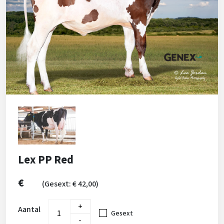
Lex PP Red
€
(Gesext: € 42,00)
+
Aantal
Gesext
-