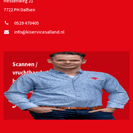
Hessenweg 21
7722 PH Dalfsen
0529 470405
info@kiservicesalland.nl
Scannen /
vruchtbaarheids­
begeleiding
Jan van Ankum
06 53563448