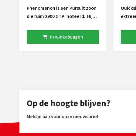
Phenomenon is een Pursuit zoon
Quicksi
die ruim 2900 GTPI noteerd. Hij
extree
heeft een beste productie
zoon h
fokwaarde, dit in combinatie met
productie v
In winkelwagen
solide fokwaarden voor de
de Halo
gezondheidseigenschappen.
Overgr
Daarnaast is hij geschikt voor de
bekend
robot. Gebruik Phenomenon als
HOMEY
outcross stier op de nederlandse
veestapel. Met +3 is Phenomenon
een super bevruchter!
Op de hoogte blijven?
Meld je aan voor onze nieuwsbrief