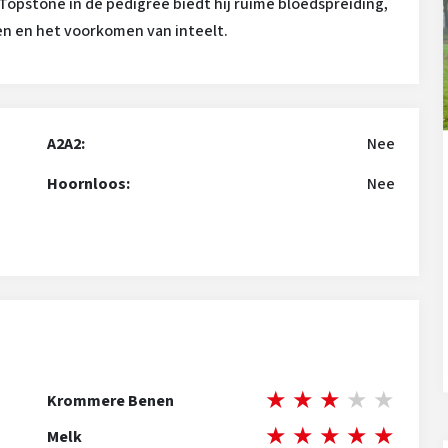
Topstone in de pedigree biedt hij ruime bloedspreiding,
en en het voorkomen van inteelt.
A2A2:
Nee
Hoornloos:
Nee
★
★
★
★
★
Krommere Benen
★
★
★
★
★
Melk