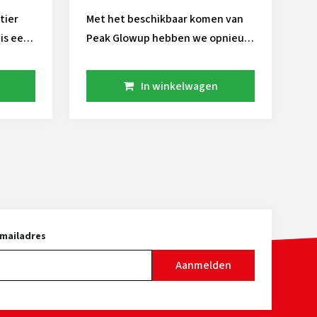
Met het beschikbaar komen van
 is een
Peak Glowup hebben we opnieuw
.
een stier uit het Genex-
olle
programma die zich onderscheidt
In winkelwagen
on
door zijn brede inzetbaarheid
voor uiteenlopende fokdoelen.
ht ook
Zowel in gehalten als in kilo’s
s kan
melkproductie blinkt hij uit,
waarmee hij perfect aansluit bij
de eisen van moderne
melkveebedrijven. Daarnaast
scoort hij met een celgetal van
-mailadres
2.64 SCS bijzonder sterk, wat zijn
Aanmelden
bijdrage aan uiergezondheid en
duurzaamheid onderstreept. Ook
is de hoogtemaat / voorhand