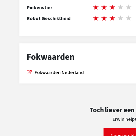
★
★
★
★
★
Pinkenstier
★
★
★
★
★
Robot Geschiktheid
Fokwaarden
Fokwaarden Nederland
Toch liever een
Erwin helpt
Neem vrijbl