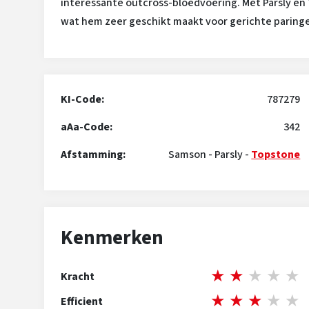
interessante outcross-bloedvoering. Met Parsly en 
wat hem zeer geschikt maakt voor gerichte paring
KI-Code:
787279
aAa-Code:
342
Afstamming:
Samson
-
Parsly
-
Topstone
Kenmerken
★
★
★
★
★
Kracht
★
★
★
★
★
Efficient