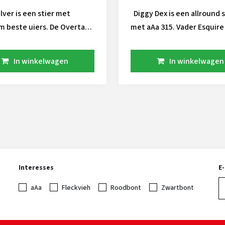
lver is een stier met
Diggy Dex is een allround stier
m beste uiers. De Overtake
met aAa 315. Vader Esquire
eeft ook een beste
dochtergeteste Taos zoon
ererving. Hij stamt uit
Moeder voert het waardev
In winkelwagen
In winkelwagen
/Dellia familie.
bloed van de Renegade zo
ootmoeder is de
Parfect. Gebruik Diggy Dex als
e COOKIECUTTER RUBI
pinkenstier die naast krac
-ET
beste robot geschikte uier
leveren. Nu beschikbaar!
Interesses
E
aAa
Fleckvieh
Roodbont
Zwartbont