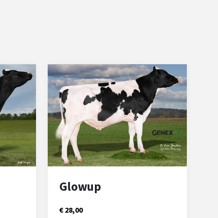
Glowup
€ 28,00