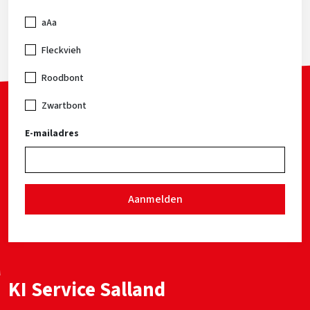
aAa
Fleckvieh
Roodbont
Zwartbont
E-mailadres
Aanmelden
KI Service Salland