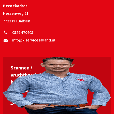
Bezoekadres
Hessenweg 21
7722 PH Dalfsen
0529 470405
info@kiservicesalland.nl
Scannen /
vruchtbaarheids­
begeleiding
Jan van Ankum
06 53563448