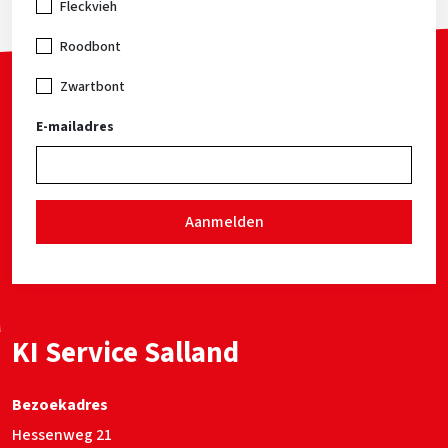
Fleckvieh
Roodbont
Zwartbont
E-mailadres
Aanmelden
KI Service Salland
Bezoekadres
Hessenweg 21