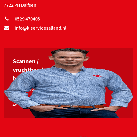
7722 PH Dalfsen
0529 470405
info@kiservicesalland.nl
Scannen /
vruchtbaarheids­
begeleiding
Jan van Ankum
06 53563448