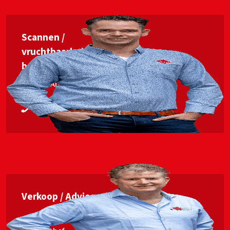
Scannen /
vruchtbaarheids­
begeleiding
Jan van Ankum
06 53563448
Verkoop / Advies