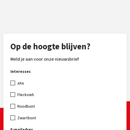
percentage verhoogt. De uiers zijn goed aangehecht
en zeer geschikt voor robotmelkers. Verder scoort
Jedify gunstig voor alle gebruikskenmerken en is hij
geschikt voor het gebruik op pinken.
Op de hoogte blijven?
Meld je aan voor onze nieuwsbrief
Interesses
aAa
Fleckvieh
Roodbont
Zwartbont
E-mailadres