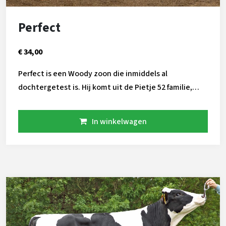
Perfect
€ 34,00
Perfect is een Woody zoon die inmiddels al
dochtergetest is. Hij komt uit de Pietje 52 familie,
deze koe heeft een rijk imperium aan nakomelingen in
de nederlandse veestapel. Onder andere de bekende
In winkelwagen
Potter P. Perfect kan kracht toevoegen aan uw
veestapel, daarnaast is hij voorzien van een aAa 345
code.