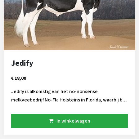
Jedify
€ 18,00
Jedify is afkomstig van het no-nonsense
melkveebedrijf No-Fla Holsteins in Florida, waarbij bij
de selectie de nadruk ligt op middelgrote koeien die
probleemloos en lang produceren. Jedify is een Jedi
In winkelwagen
uit een AltaGenuity, die onopvallende, duurzame
nakomelingen geeft en bovendien het eiwit