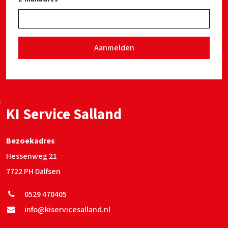
Aanmelden
KI Service Salland
Bezoekadres
Hessenweg 21
7722 PH Dalfsen
0529 470405
info@kiservicesalland.nl