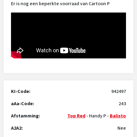
Er is nog een beperkte voorraad van Cartoon P
KI-Code:
942497
aAa-Code:
243
Afstamming:
Top Red
-
Handy P
-
Balisto
A2A2:
Nee