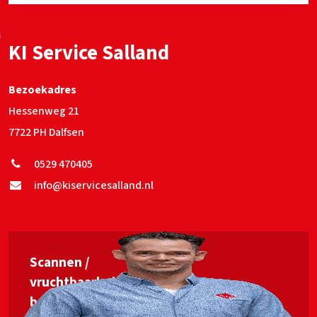
KI Service Salland
Bezoekadres
Hessenweg 21
7722 PH Dalfsen
0529 470405
info@kiservicesalland.nl
Scannen /
vruchtbaarheids­
begeleiding