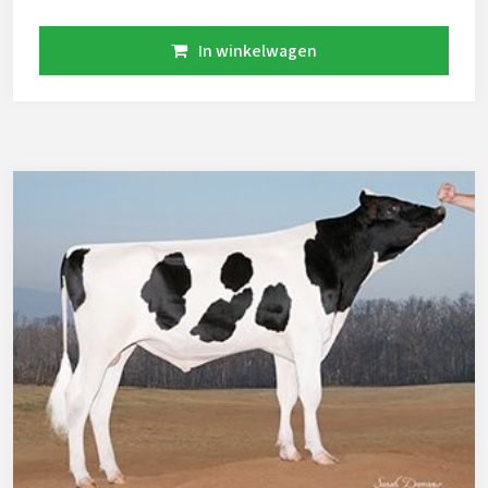
een dochter van de ondergewaardeeerde stier
Reflector. Hij is een moderne stier die in vele
In winkelwagen
systemen past. Naast zijn hoge productie heeft hij
nog meerdere positieve kenmerken. Een zeer hoge
levensduur, deze wordt mede mogelijk gemaakt door
hoge fokwaarden voor klauwgezondheid,
uiergezondheid en vruchtbaarheid. Voeg hier een
medium hoogtemaat aan toe en je hebt de ideale
koe. Limbic is A2A2 en aAa 513 We hebben de laatste
rieten Limbic te koop!