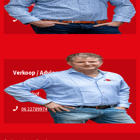
Jan van Ankum
06 53563448
Verkoop / Advies
Erwin Elshof
06 22789974