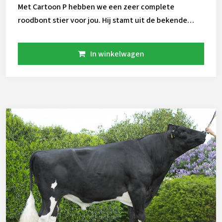
Met Cartoon P hebben we een zeer complete
roodbont stier voor jou. Hij stamt uit de bekende
Caudummer Lol familie. Deze koefamilie gaf o.a. de
stier Solitair P. Cartoon is heterozygoot hoornloos en
In winkelwagen
zeer geschikt voor pinken. Daarnaast is hij compleet
voor secundaire kenmerken: Dochtervruchtbaarheid,
klauwgezondheid en zeer hoge levensduur. Er is nog
een beperkte voorraad van Cartoon P