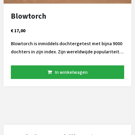
Blowtorch
€ 17,00
Blowtorch is inmiddels dochtergetest met bijna 9000
dochters in zijn index. Zijn wereldwijde populariteit
als jonge stier heeft inmiddels geresulteerd in de
inzet van meerdere zonen. Zijn specialiteit is
In winkelwagen
overduidelijk in de frames van de koeien te zien, hij
vererft grotere open koeien. Door de jaren heen
komen zijn dochters naar je toe, zijn index stijgt over
de lactaties heen. Als zeer bijzondere eigenschap is
te vermelden dat Blowtorch dochters zeer laag in
celgetal zijn. Ook is zijn levensduur fokwaarde met de
laatste draai flink gestegen.