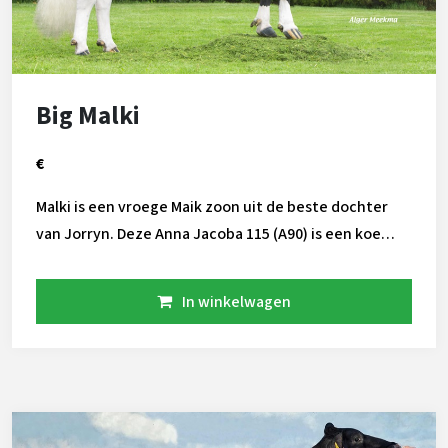
Big Malki
€
Malki is een vroege Maik zoon uit de beste dochter
van Jorryn. Deze Anna Jacoba 115 (A90) is een koe
met veel melk en hoog eiwit. Zijn dochters zijn harde
koeien met beste benen. Let op de melksnelheid,
In winkelwagen
Malki heeft snelmelkende koeien als partner nodig!
Prijs op aanvraag! Malki is dood, er rest nog een
beperkte hoeveelheid sperma! Onderstaand filmpje
geeft een presentatie van de Malki dochtergroep in
Hardenberg 11/2016