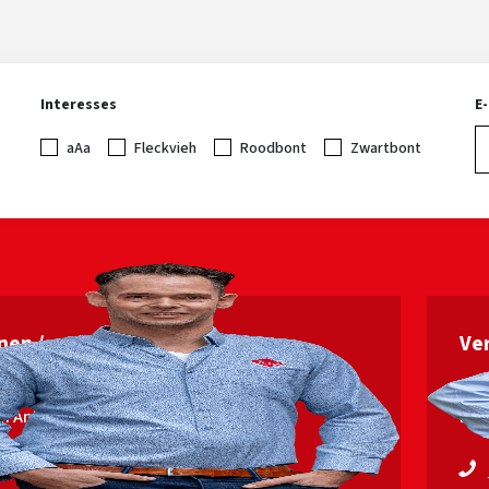
e beschrijving van deze
aan de voet van een comp
0 kg
nieuw ontwikkelde koefami
 beste gehalten Ruime
op Koepon in Garnwerd. Ve
n brede kruizen Beste
stieren uit haar en haar
Interesses
E
n toch robot geschikt aAa
nakomelingen hebben de 
aAa
Fleckvieh
Roodbont
Zwartbont
naar de ki weten te vinden
oos
Ranger geeft melkrijke op
koeien die lang blijven lope
blijkt ook uit een
levensduurfokwaarde van
dan +1100 dagen. Alleen op de
webshop 20+5 gratis!
nen / vruchtbaarheids­
Ver
leiding
an Ankum
Erw
 53563448