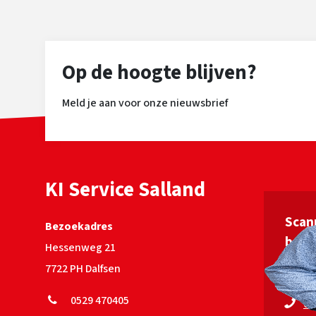
toevoegen aan uw veestapel!
volgt d
topper: Hoog Inet: ruim 120
melk met
frames e
Op de hoogte blijven?
uiers e
135 A2A2 BB Homozygoot
Meld je aan voor onze nieuwsbrief
hoornl
KI Service Salland
Scan
Bezoekadres
bege
Hessenweg 21
7722 PH Dalfsen
Jan v
0529 470405
06