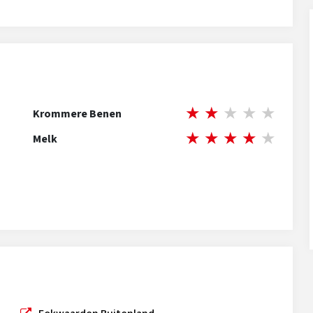
★
★
★
★
★
Krommere Benen
★
★
★
★
★
Melk