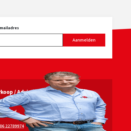
leet
recht. Zijn dochters hebben een
lie o.a
laag celgetal en hebben gezonde
le
klauwen.
-mailadres
weg
Aanmelden
.
en
n, dit
 meer
koop / Advies
in Elshof
06 22789974