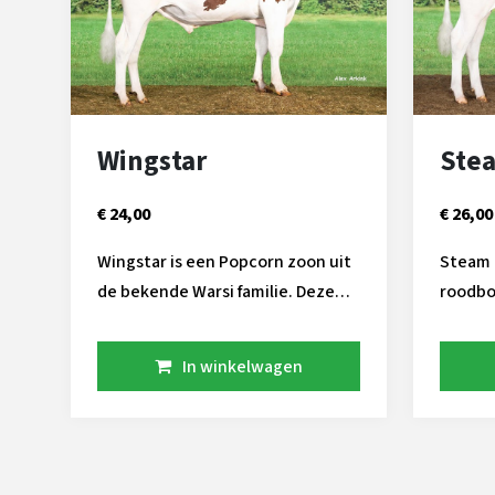
Wingstar
Ste
€ 24,00
€ 26,00
Wingstar is een Popcorn zoon uit
Steam 
de bekende Warsi familie. Deze
roodbo
familie is in het Etazon tijdperk via
pakket 
embryo import naar Nederland
de De-S
In winkelwagen
gekomen. Wingstar is combineerd
deze s
wat krommere benen met een
fokstie
sterk beengebruik. Ook kan hij
de lij
een flinke portie kracht
en volledi