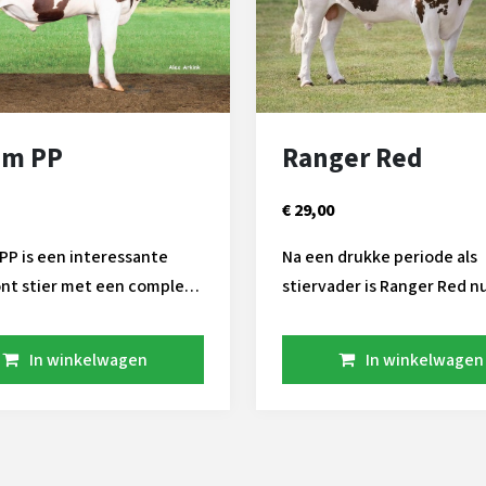
am PP
Ranger Red
€ 29,00
PP is een interessante
Na een drukke periode als
nt stier met een compleet
stiervader is Ranger Red n
aan genen. Hij stamt uit
doorgebroken als fokstier,
u Marshall Georgia familie,
Rubels zoon uit Lake UPS 
In winkelwagen
In winkelwagen
tam heeft ondermeer de
Range. Zijn vroege inzet h
r Goli gegeven. Inmiddels is
geleid tot bijna 4500 doch
n omgeturnd tot roodbont
wereldwijd in zijn product
g hoornloos. Hieronder
index. Moeder Red Range staat