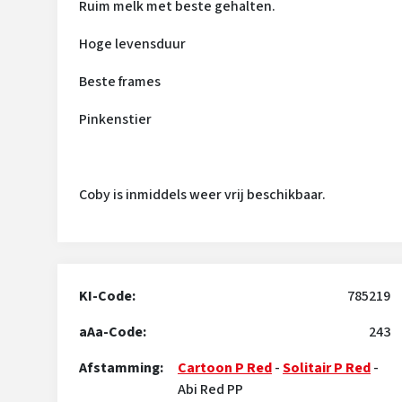
Ruim melk met beste gehalten.
Hoge levensduur
Beste frames
Pinkenstier
Coby is inmiddels weer vrij beschikbaar.
KI-Code:
785219
aAa-Code:
243
Afstamming:
Cartoon P Red
-
Solitair P Red
-
Abi Red PP