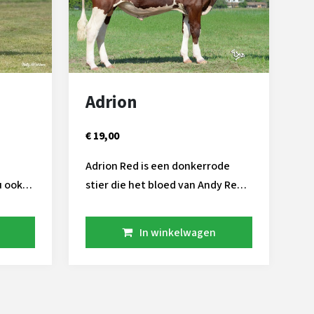
Adrion
€ 19,00
Adrion Red is een donkerrode
u ook
stier die het bloed van Andy Red
 de
voert. Hij heeft een mooie
Red
exterieur fokwaarde waarbij het
In winkelwagen
eeft
opvalt dat de benen vererving
ter
erg sterk is. Het zij aanzicht is
ie
gewenst wat krommer en van
achteren staan de benen mooi