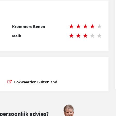
★
★
★
★
★
Krommere Benen
★
★
★
★
★
Melk
Fokwaarden Buitenland
 persoonlijk advies?