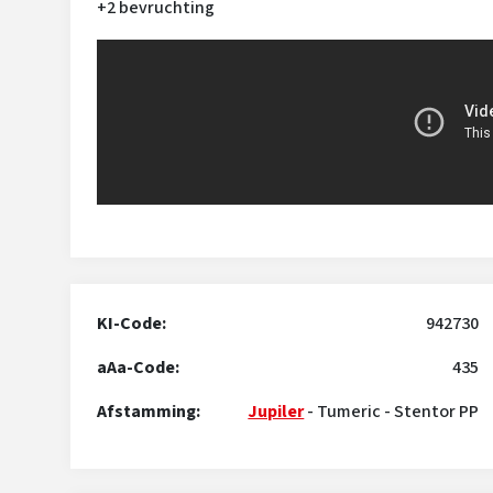
+2 bevruchting
KI-Code:
942730
aAa-Code:
435
Afstamming:
Jupiler
-
Tumeric
-
Stentor PP