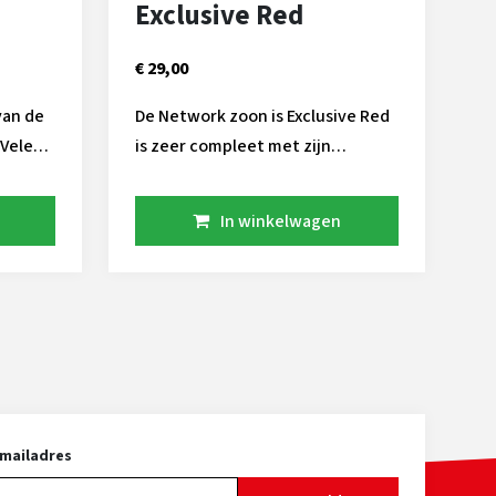
Exclusive Red
€ 29,00
van de
De Network zoon is Exclusive Red
is zeer compleet met zijn
exterieur. Zijn complete
d.
onderbalk staat naar rechts. Hij
In winkelwagen
 benen!
blinkt dan ook uit in power, beste
 BLIRD
uiers en iets krommere benen.
Zijn totaalindex reikt tot
maarliefst + 2900 GTPI, zijn
dochters geven de juiste
gehalten met een mooie plas
melk! Hij komt van het bekende
Red Holstein fokbedrijf Trent-
-mailadres
Way. (onlangs met een reportage