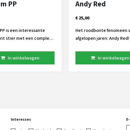
am PP
Andy Red
€ 25,00
PP is een interessante
Het roodbonte fenomeen 
nt stier met een compleet
afgelopen jaren: Andy Red! Vele
aan genen. Hij stamt uit
veehouders melken Andy
u Marshall Georgia familie,
dochters naar tevredenhei
In winkelwagen
In winkelwagen
tam heeft ondermeer de
Solide, gehalten en beste
r Goli gegeven. Inmiddels is
Let op: Andy is drager van
n omgeturnd tot roodbont
g hoornloos. Hieronder
e beschrijving van deze
0 kg
 beste gehalten Ruime
n brede kruizen Beste
Interesses
E
n toch robot geschikt aAa