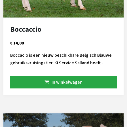
Boccaccio
€ 14,00
Boccacio is een nieuw beschikbare Belgisch Blauwe
gebruikskruisingstier. Ki Service Salland heeft
Boccaccio als jonge stier getest, vele tevreden
veehouders vragen opnieuw naar hem. Met zijn
In winkelwagen
Belgisch gefokte pedigree start hij laag in het
geboortegemak cijfer, hij is door een gering aantal
kalveren in zijn index al flink gestegen. De kalveren
worden makkelijk geboren en zijn goed van soort!