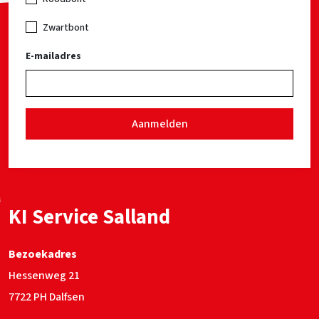
Zwartbont
E-mailadres
Aanmelden
KI Service Salland
Bezoekadres
Hessenweg 21
7722 PH Dalfsen