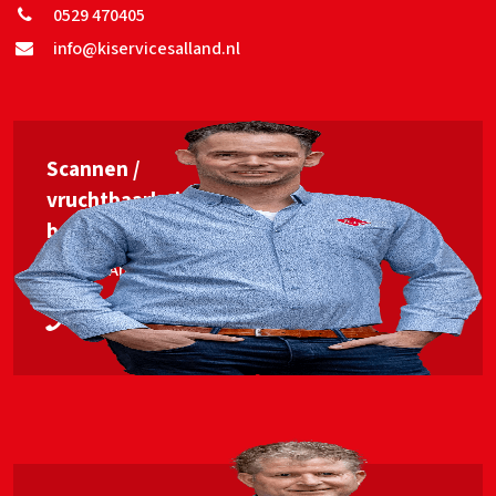
0529 470405
info@kiservicesalland.nl
Scannen /
vruchtbaarheids­
begeleiding
Jan van Ankum
06 53563448