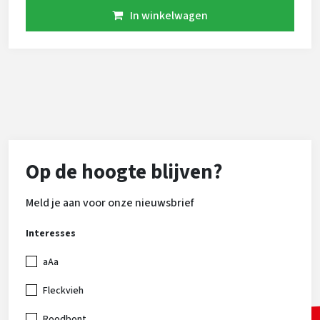
kalveren van Rick worden vlot geboren en zijn mooi
In winkelwagen
van kleur. Er is nog een kleine voorraad van Rick.
Op de hoogte blijven?
Meld je aan voor onze nieuwsbrief
Interesses
aAa
Fleckvieh
Roodbont