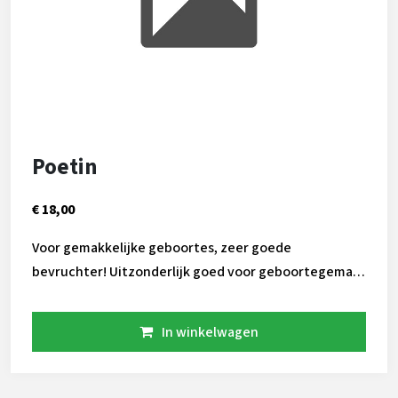
Poetin
€ 18,00
Voor gemakkelijke geboortes, zeer goede
bevruchter! Uitzonderlijk goed voor geboortegemak
131! VEKIS POETIN AL JAREN EEN VEEL GEBRUIKTE BBL
STIER VEKIS POETIN IS EEN TOPPER VOOR KLEINERE
In winkelwagen
BLAUWE KALFJES