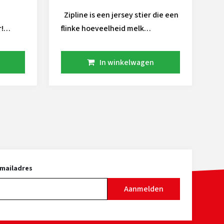
Zipline is een jersey stier die een
!
flinke hoeveelheid melk
t om
toevoegd. Zijn mooie
bouwkenmerken en robot
In winkelwagen
geschiktheid maken hem
r en
compleet. Met aAa 453 geeft hij
benen!
mogelijkheden tot combineren.
Op veestapels met veel Deens
bloed is hij passend om inteelt te
voorkomen.
-mailadres
Aanmelden