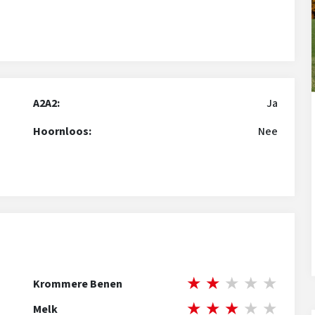
A2A2:
Ja
Hoornloos:
Nee
★
★
★
★
★
Krommere Benen
★
★
★
★
★
Melk