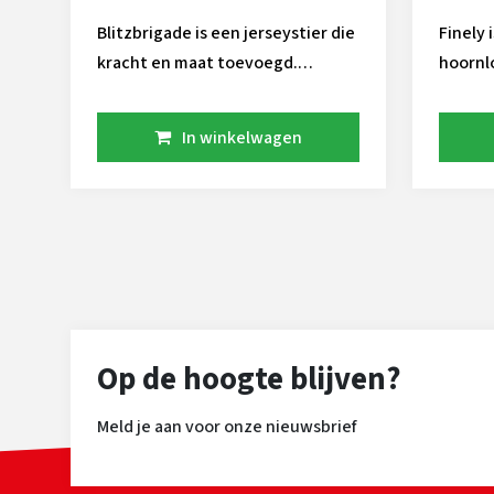
Blitzbrigade is een jerseystier die
Finely
kracht en maat toevoegd.
hoornlo
Daarnaast heeft hij goede
fokwaarden voor speenplaatsing
In winkelwagen
en speenlengte, dit maakt hem
geschikt voor robot bedrijven.
aAa 354 Melksnelheid 101
Blitzbrigade is alleen gesext
beschikbaar!
Op de hoogte blijven?
Meld je aan voor onze nieuwsbrief