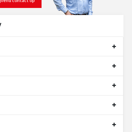
ijvend contact op
y