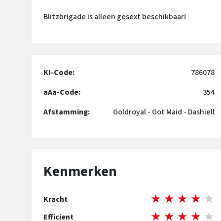
Blitzbrigade is alleen gesext beschikbaar!
KI-Code:
786078
aAa-Code:
354
Afstamming:
Goldroyal
-
Got Maid
-
Dashiell
Kenmerken
★
★
★
★
★
Kracht
★
★
★
★
★
Efficient