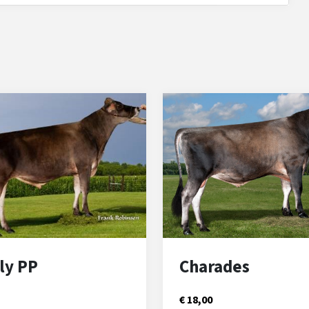
ly PP
Charades
€ 18,00