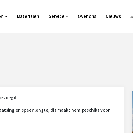
en
Materialen
Service
Over ons
Nieuws
S
toevoegd.
aatsing en speenlengte, dit maakt hem geschikt voor