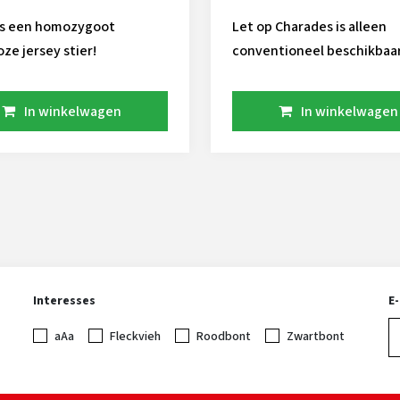
 is een homozygoot
Let op Charades is alleen
ze jersey stier!
conventioneel beschikbaar
Charades staat op de kaar
zijn beste bevruchtend
In winkelwagen
In winkelwagen
vermogen! Daarnaast scoort hij
torenhoog voor levensduu
vererft hij wat krommere 
Charades is A2A2 BB
Interesses
E
aAa
Fleckvieh
Roodbont
Zwartbont