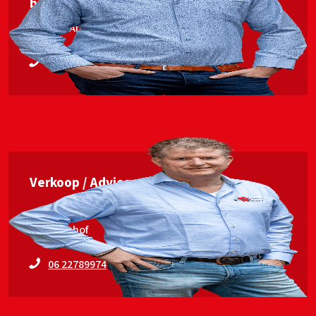
begeleiding
Jan van Ankum
06 53563448
Verkoop / Advies
Erwin Elshof
06 22789974