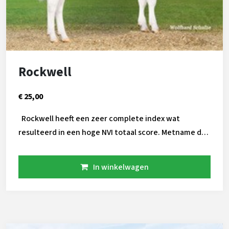
Rockwell
€ 25,00
Rockwell heeft een zeer complete index wat
resulteerd in een hoge NVI totaal score. Metname de
combinatie van levensduur en een hoge Inet is uniek.
Pinkenstier Rockwell heeft een positieve
In winkelwagen
melksnelheid. Hij wordt in meerdere landen als
stiervader ingezet.