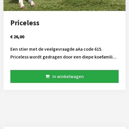
Priceless
€ 26,00
Een stier met de veelgevraagde aAa code 615.
Priceless wordt gedragen door een diepe koefamilie.
De op Larcrest gefokte Cosmopolitans zijn in vele
stallen te vinden. Gekenmerkt door veel kracht en
In winkelwagen
een zonder uitzondering hoog vet percentage.
Meerdere fokstieren komen uit deze familie: Fanatic,
Chevrolet en AltaZ28. Veel stempel stieren zitten in
de pedigree van Priceless. Te beginnen met o.a. Ked
Juror, Comestar Outside en Picston Shottle. Daarna
komen Ramos, Facebook (MOM) en de Uno zoon
Bombero. Modesty en Frazzled maken de stamboom