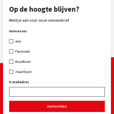
van Priceless af. Stuk voor stuk stieren die op hun
Op de hoogte blijven?
eigen manier hebben bijgedragen aan de kwaliteiten
van Priceless. Gebruik hem nu voor: kleinere koeien
Meld je aan voor onze nieuwsbrief
met een hoge levensduur en een laag celgetal!
Interesses
aAa
Fleckvieh
Roodbont
Zwartbont
E-mailadres
Aanmelden