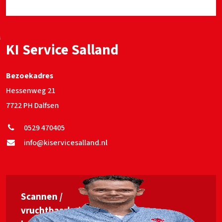
KI Service Salland
Bezoekadres
Hessenweg 21
7722 PH Dalfsen
0529 470405
info@kiservicesalland.nl
Scannen /
vruchtbaarheids­