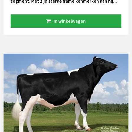
segment. Met zijn sterke frame kenmerken kan hij
juist even weer wat 'toevoegen' aan uw koeien. Ook
scoort hij zeer goed voor uiergezondheid! Uit zijn
In winkelwagen
fokwaarden blijkt dat Moondance veel melktanken vol
krijgt. De vader van Moondance is Triplecrown JW
Matters, deze Octoberfest-Moonray-Bookem gaat
terug naar Roylane Shot Mindy. Deze complete
Shottle dochter is o.a. de moeder van
gezondheidskanon Mystic. De moeder lijn gaat van
Josuper-Day-Planet-Ramos terug naar Dalse Bomaz
1551 Dalse Bomaz 1551 Deze dochter van Prelude
Finale staat aan de basis van de solide fokkerij op top
fokbedrijf Bomaz in Wisconsin USA