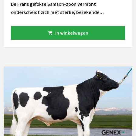
De Frans gefokte Samson-zoon Vermont
onderscheidt zich met sterke, berekende
fokwaarden in meerdere landen. Hij laat overtuigend
zien dat zijn nakomelingen een uitzonderlijke aanleg
In winkelwagen
hebben voor melkproductie, zonder concessies te
doen aan gezondheid en duurzaamheid. Na het
succesvol inzetten van meerdere Samson-zonen is
bewust gekozen voor Vermont vanwege zijn
interessante outcross-bloedvoering. Met Parsly en
Topstone in de pedigree biedt hij ruime
bloedspreiding, wat hem zeer geschikt maakt voor
gerichte paringen en het voorkomen van inteelt.