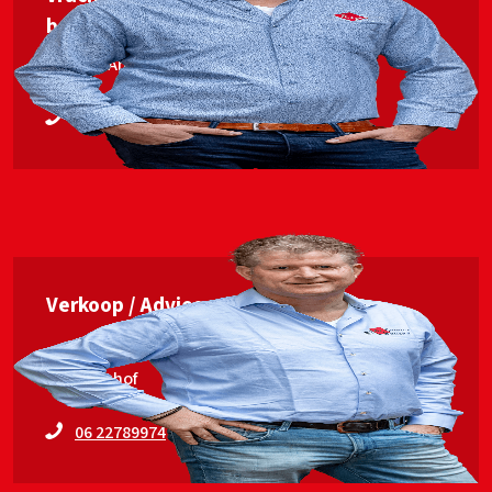
begeleiding
Jan van Ankum
06 53563448
Verkoop / Advies
Erwin Elshof
06 22789974