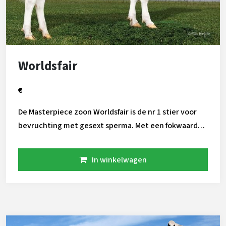
Worldsfair
€
De Masterpiece zoon Worldsfair is de nr 1 stier voor
bevruchting met gesext sperma. Met een fokwaarde
van 106 voor het unieke PregCheck+ cijfer is hij de
best bevruchtende stier met gesext sperma. Zijn
In winkelwagen
allround fokwaarden bevatten hoge cijfers voor o.a
vet, melk en gezondheid. Wil je drachten van gesext
sperma? Gebruik nu Worldsfair!