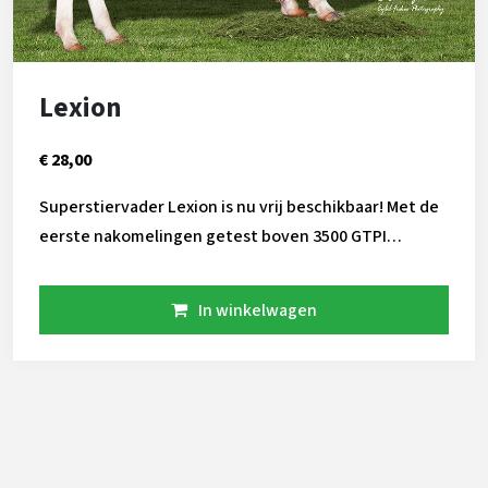
Lexion
€ 28,00
Superstiervader Lexion is nu vrij beschikbaar! Met de
eerste nakomelingen getest boven 3500 GTPI
bevestigd Peak Lexion zijn fokkracht. De zoon van de
veelgebruikte Axford laat zien een breed scala aan
In winkelwagen
kwaliteiten te bezitten, waaronder: Beste gehalten
Brede kruizen Hoge levensduur Stammend uit de
vermaarde Durham dochter Lila Z heeft Lexion
genoeg bagage bij zich om uw veestapel naar een
hoger level te tillen.