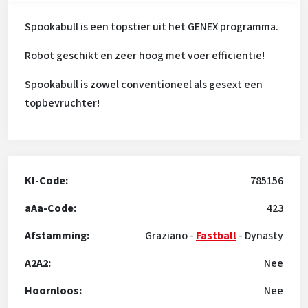
Spookabull is een topstier uit het GENEX programma.
Robot geschikt en zeer hoog met voer efficientie!
Spookabull is zowel conventioneel als gesext een
topbevruchter!
KI-Code:
785156
aAa-Code:
423
Afstamming:
Graziano
-
Fastball
-
Dynasty
A2A2:
Nee
Hoornloos:
Nee