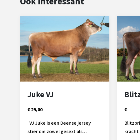
Ook interessant
Juke VJ
Blit
€ 29,00
€
VJ Juke is een Deense jersey
Blitzbr
stier die zowel gesext als
kracht