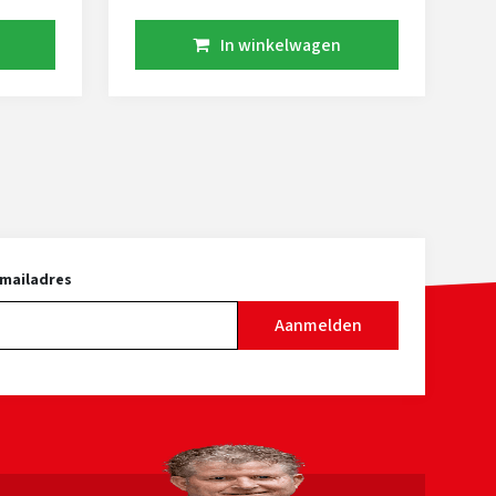
rs
In winkelwagen
ijven
aan te
et
hij een
elijks
-mailadres
Aanmelden