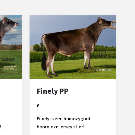
Finely PP
€
Finely is een homozygoot
!
hoornloze jersey stier!