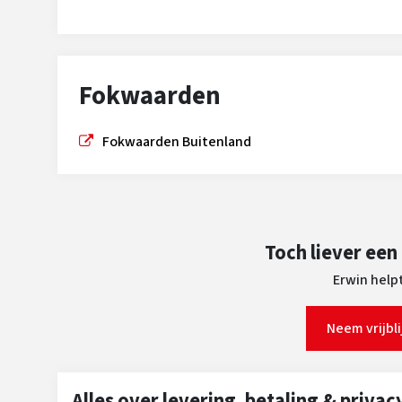
Fokwaarden
Fokwaarden Buitenland
Toch liever een
Erwin helpt
Neem vrijbl
Alles over levering, betaling & privac