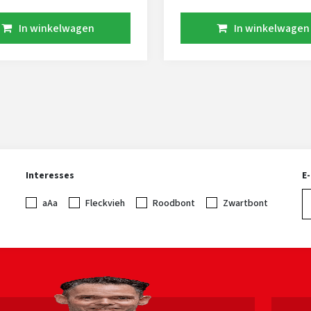
st heeft hij goede
Starbuckz geeft kracht en
rden voor speenplaatsing
melktype mee. Zijn dochte
In winkelwagen
In winkelwagen
enlengte, dit maakt hem
worden vlot drachtig en bl
t voor robot bedrijven.
lang lopen. Ook zijn de uiers
4 Melksnelheid 101
ondiep zodat ze makkelijk 
igade is alleen gesext
sluiten zijn met het melken. M
kbaar!
Stoney x Steve Irwin heeft 
solide afstamming die nauw
verwant is aan de Jersey
populatie in Nederland.
Interesses
E
aAa
Fleckvieh
Roodbont
Zwartbont