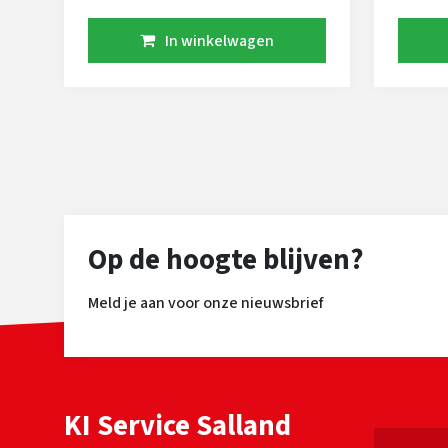
conventioneel beschikbaar is. Hij
Daarnaa
geeft koeien die veel melk
fokwaa
In winkelwagen
produceren met beste gehalten,
en spe
ook is zijn dochtervruchtbaarheid
geschik
prima. Hij geeft brede achteruiers
aAa 35
waar melk uit komt met een laag
Blitzbr
celgetal. De kruisligging is hellend
beschi
en hij geeft voldoende
hoogtemaat.
Op de hoogte blijven?
Meld je aan voor onze nieuwsbrief
KI Service Salland