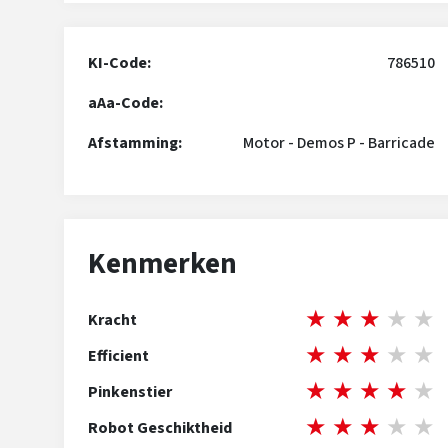
KI-Code:
786510
aAa-Code:
Afstamming:
Motor
-
Demos P
-
Barricade
Kenmerken
★
★
★
★
★
Kracht
★
★
★
★
★
Efficient
★
★
★
★
★
Pinkenstier
★
★
★
★
★
Robot Geschiktheid